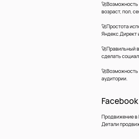
🚀Возможность 
возраст, пол, 
🚀Простота исп
Яндекс.Директ и
🚀Правильный в
сделать социал
🚀Возможность 
аудитории.
Facebook
Продвижение в 
Детали продвиж