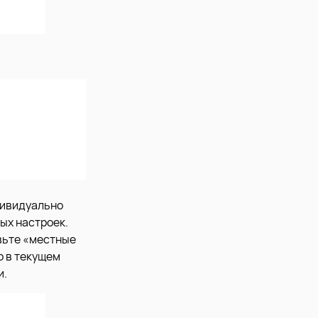
дивидуально
ых настроек.
вьте «местные
о в текущем
и.