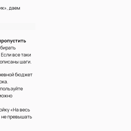
ик», даем
 пропустить
ыбирать
Если все таки
 описаны шаги.
дневной бюджет
ока.
спользуйте
 можно
ойку «На весь
а не превышать