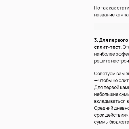
Но так как стат
название кампа
3. Для первог
сплит-тест.
Эт
наиболее эффек
решите настроит
Советуем вам в
— чтобы не сли
Для первой кам
небольшие сумм
вкладываться в
Средний дневно
срок действия»,
суммы бюджета