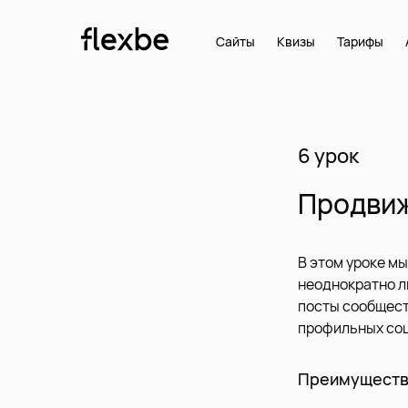
Сайты
Квизы
Тарифы
6 урок
Продвиж
В этом уроке м
неоднократно л
посты сообщест
профильных соц
Преимущества