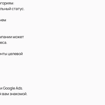
егориям:
льный статус.
 чем
ампании может
еса.
енты целевой
и Google Ads.
я вам знакомой.