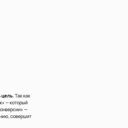
 цель.
Так как
к» — который
Конверсии» —
ению, совершит