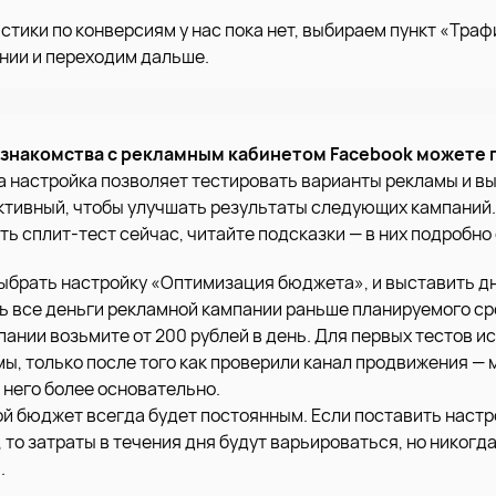
истики по конверсиям у нас пока нет, выбираем пункт «Траф
нии и переходим дальше.
о знакомства с рекламным кабинетом Facebook можете
а настройка позволяет тестировать варианты рекламы и в
тивный, чтобы улучшать результаты следующих кампаний. 
ь сплит-тест сейчас, читайте подсказки — в них подробно
ыбрать настройку «Оптимизация бюджета», и выставить 
ть все деньги рекламной кампании раньше планируемого ср
пании возьмите от 200 рублей в день. Для первых тестов и
ы, только после того как проверили канал продвижения —
 него более основательно.
й бюджет всегда будет постоянным. Если поставить настр
 то затраты в течения дня будут варьироваться, но никогд
.