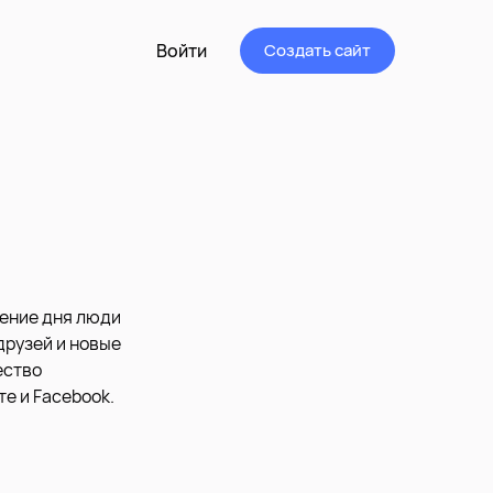
Войти
Создать сайт
чение дня люди
друзей и новые
ество
е и Facebook.