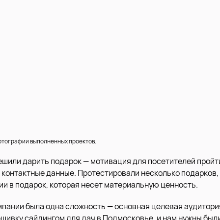
отографии выполненных проектов.
решили дарить подарок — мотивация для посетителей пройти
и контактные данные. Протестировали несколько подарков,
ии в подарок, которая несет материальную ценность.
мпании была одна сложность — основная целевая аудитори
бшивку сайдингом для дач в Подмосковье, и нам нужны были