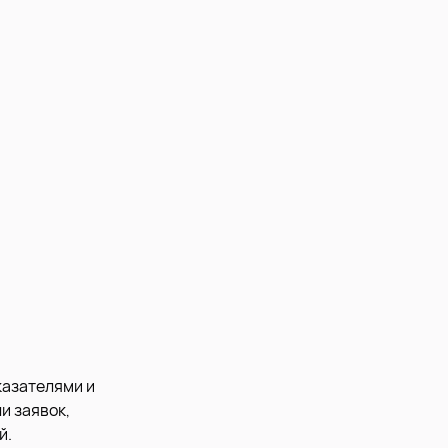
казателями и
и заявок,
й.