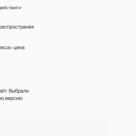
действий и
 распространяя
декса» цена
айт. Выбрали
ою версию