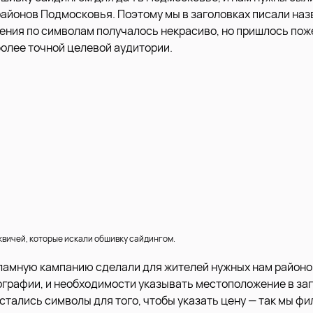
айонов Подмосковья. Поэтому мы в заголовках писали наз
чения по символам получалось некрасиво, но пришлось по
более точной целевой аудитории.
вичей, которые искали обшивку сайдингом.
амную кампанию сделали для жителей нужных нам районо
еографии, и необходимости указывать местоположение в заг
стались символы для того, чтобы указать цену — так мы ф