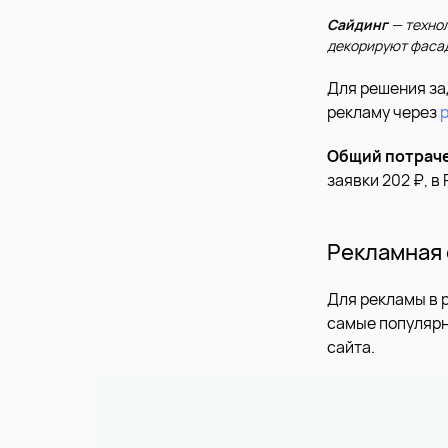
Сайдинг
— технол
декорируют фасад
Для решения за
рекламу через
Общий потрач
заявки 202 ₽, в 
Рекламная 
Для рекламы в 
самые популярн
сайта.