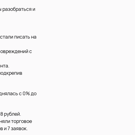
 разобраться и
стали писать на
повреждений с
нта.
подкрепив
днялась с 0% до
8 рублей.
няли торговое
 и 7 заявок.