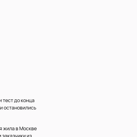
 тест до конца
 и остановились
я жила в Москве
 заказчики из