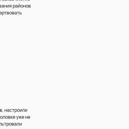
вания районов
жертвовать
в, настроили
оловке уже не
ильтровали