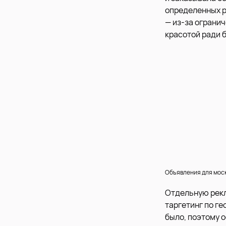
определенных р
— из-за ограни
красотой ради 
Объявления для моск
Отдельную рекл
таргетинг по г
было, поэтому о