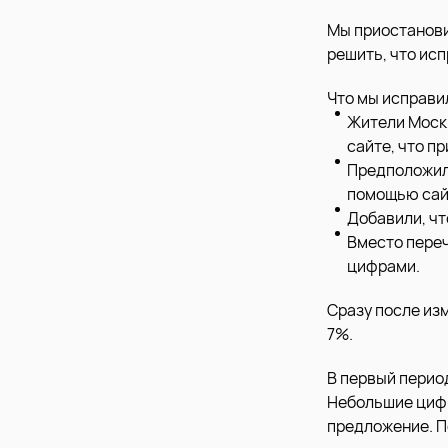
Мы приостанови
решить, что исп
Что мы исправи
Жители Моск
сайте, что п
Предположили
помощью сайд
Добавили, чт
Вместо переч
цифрами.
Сразу после из
7%.
В первый период
Небольшие цифр
предложение. По