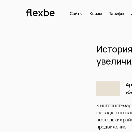
Сайты
Квизы
Тарифы
История
увеличи
Ар
Ин
К интернет-мар
фасад», котора
нескольких рай
продвижение.