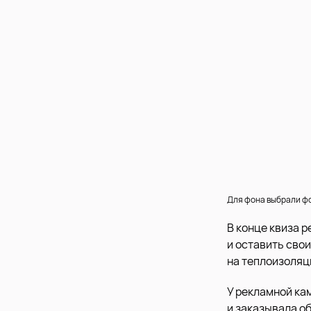
Для фона выбрали ф
В конце квиза 
и оставить сво
на теплоизоляц
У рекламной ка
и заказывала о