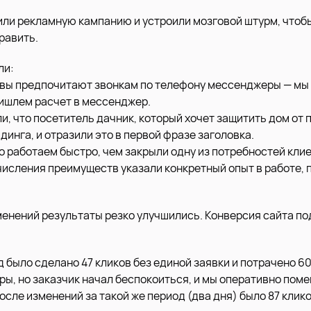
ли рекламную кампанию и устроили мозговой штурм, чтобы
равить.
ли:
вы предпочитают звонкам по телефону мессенджеры — мы 
ришлем расчет в мессенджер.
, что посетитель дачник, который хочет защитить дом от 
инга, и отразили это в первой фразе заголовка.
о работаем быстро, чем закрыли одну из потребностей клие
исления преимуществ указали конкретный опыт в работе, 
менений результаты резко улучшились. Конверсия сайта по
 было сделано 47 кликов без единой заявки и потрачено 60
ы, но заказчик начал беспокоиться, и мы оперативно поме
сле изменений за такой же период (два дня) было 87 кликов