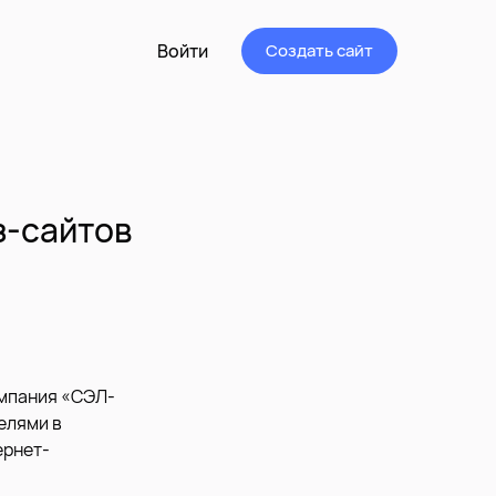
Войти
Создать сайт
з-сайтов
омпания «СЭЛ-
елями в
ернет-