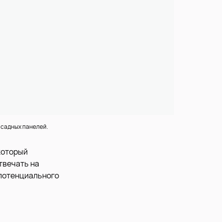
асадных панелей.
который
твечать на
 потенциального