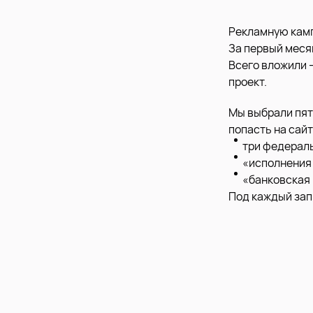
Рекламную камп
За первый месяц
Всего вложили —
проект.
Мы выбрали пят
попасть на сайт
три федерал
«исполнения
«банковская
Под каждый зап