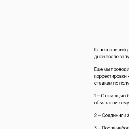
Колоссальный р
дней после запу
Еще мы проводи
корректировки 
ставкам по полу
1 — С помощью Я
объявление ему
2 — Соединили з
3 — После небо