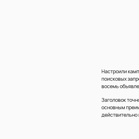
Настроили камп
поисковых запр
восемь объявле
Заголовок точн
основным преим
действительно 