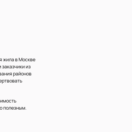
я жила в Москве
 заказчики из
вания районов
жертвовать
оимость
о полезным.