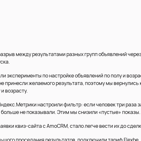
азрыв между результатами разных групп объявлений чере
ска.
ли эксперименты по настройке объявлений по полу и возрас
не принесли желаемого результата, поэтому мы вернулись
 и возрасту.
ндекс.Метрики настроили фильтр: если человек три раза з
 больше не показывали. Этим мы снизили «пустые» показы.
аявки квиз-сайта с AmoCRM, стало легче вести их до сделк
льшого проседания результатов, подключили тариф Flexbe,