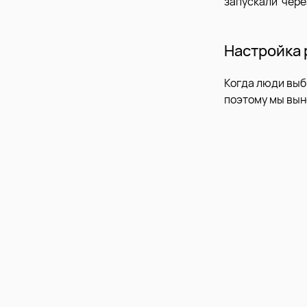
запускали чере
Настройка 
Когда люди выб
поэтому мы вын