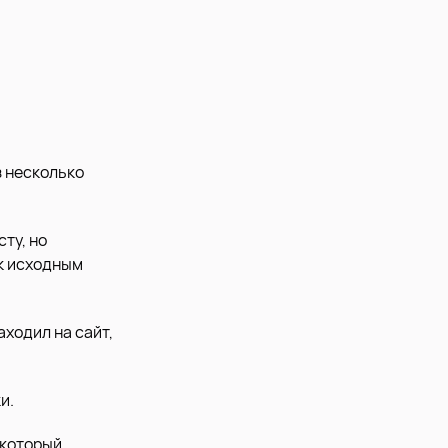
з несколько
ту, но
 к исходным
аходил на сайт,
и.
 который