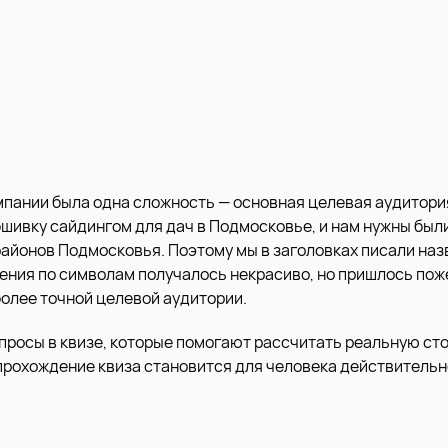
мпании была одна сложность — основная целевая аудитори
бшивку сайдингом для дач в Подмосковье, и нам нужны были
айонов Подмосковья. Поэтому мы в заголовках писали наз
чения по символам получалось некрасиво, но пришлось по
более точной целевой аудитории.
просы в квизе, которые помогают рассчитать реальную ст
 прохождение квиза становится для человека действительн