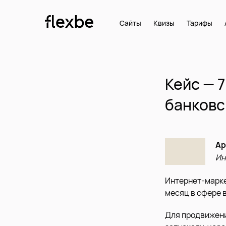
Сайты
Квизы
Тарифы
Кейс — 
банковс
Ар
Ин
Интернет-марке
месяц в сфере 
Для продвижени