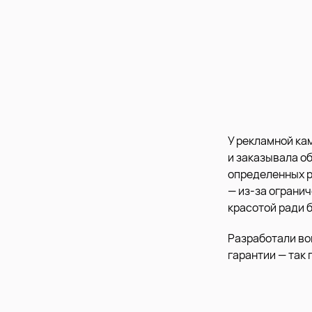
У рекламной ка
и заказывала о
определенных р
— из-за ограни
красотой ради 
Разработали во
гарантии — так