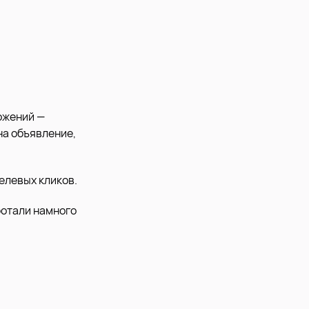
ожений —
на объявление,
елевых кликов.
ботали намного