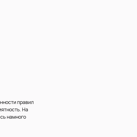
енности правил
иятность. На
ась намного