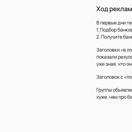
Ход реклам
В первые дни т
1. Подбор банко
2. Получите ба
Заголовки «в л
показали резул
уже зная, что о
Заголовок с «п
Группы объявле
хуже, чем про 