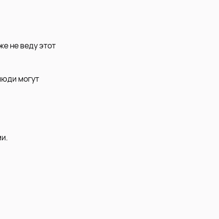
же не веду этот
люди могут
и.